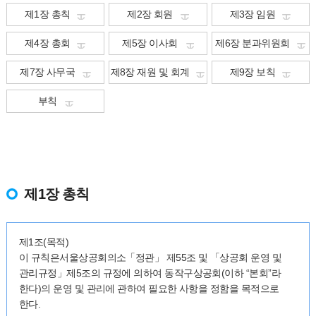
제1장 총칙
제2장 회원
제3장 임원
제4장 총회
제5장 이사회
제6장 분과위원회
제7장 사무국
제8장 재원 및 회계
제9장 보칙
부칙
제1장 총칙
제1조(목적)
이 규칙은서울상공회의소「정관」 제55조 및 「상공회 운영 및
관리규정」제5조의 규정에 의하여 동작구상공회(이하 “본회”라
한다)의 운영 및 관리에 관하여 필요한 사항을 정함을 목적으로
한다.